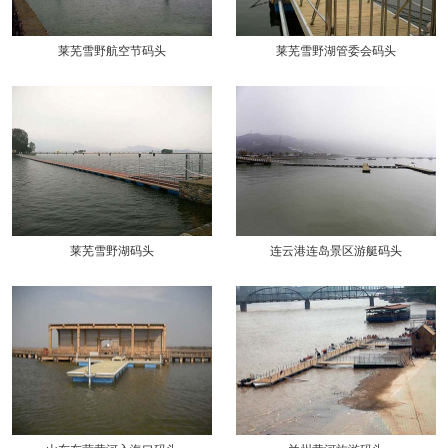
莱芜雪野航空节码头
莱芜雪野湖管委会码头
莱芜雪野湖码头
连云港连岛景区游艇码头