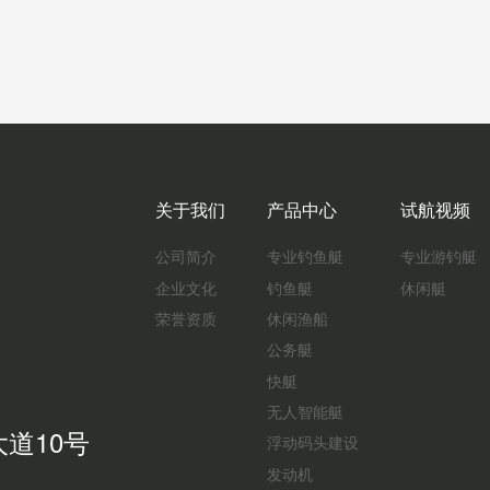
关于我们
产品中心
试航视频
公司简介
专业钓鱼艇
专业游钓艇
企业文化
钓鱼艇
休闲艇
荣誉资质
休闲渔船
公务艇
快艇
无人智能艇
道10号
浮动码头建设
发动机