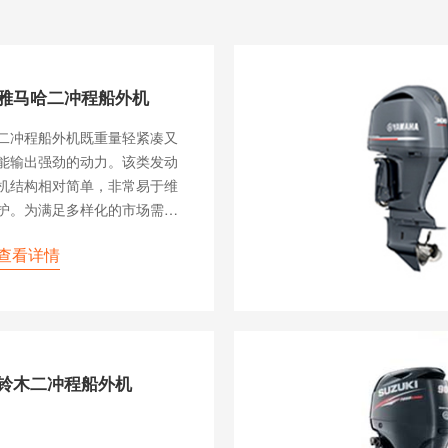
雅马哈二冲程船外机
二冲程船外机既重量轻紧凑又
能输出强劲的动力。该类发动
机结构相对简单，非常易于维
护。为满足多样化的市场需
求，推出了各种二冲程发动
查看详情
机。
铃木二冲程船外机