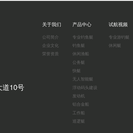
关于我们
产品中心
试航视频
公司简介
专业钓鱼艇
专业游钓艇
企业文化
钓鱼艇
休闲艇
荣誉资质
休闲渔船
公务艇
快艇
无人智能艇
道10号
浮动码头建设
发动机
铝合金船
工作船
巡逻艇