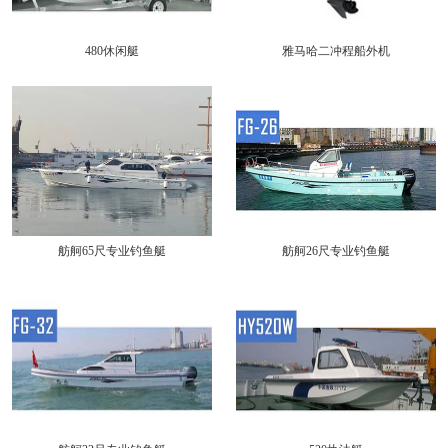
480休闲艇
雅马哈二冲程船外机
舫舸65尺专业钓鱼艇
舫舸26尺专业钓鱼艇