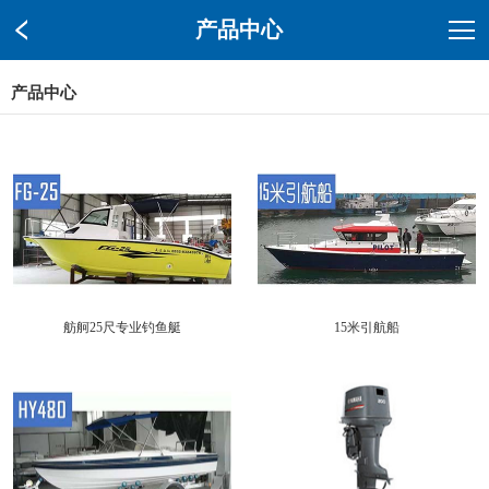
产品中心
产品中心
舫舸25尺专业钓鱼艇
15米引航船