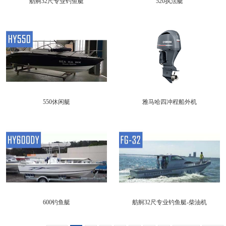
舫舸32尺专业钓鱼艇
520执法艇
550休闲艇
雅马哈四冲程船外机
600钓鱼艇
舫舸32尺专业钓鱼艇-柴油机